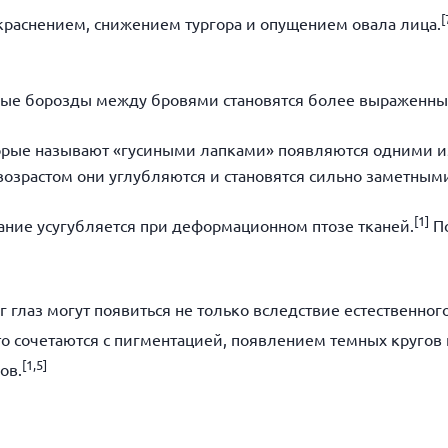
[
краснением, снижением тургора и опущением овала лица.
ьные борозды между бровями становятся более выраженны
орые называют «гусиными лапками» появляются одними из
возрастом они углубляются и становятся сильно заметным
[
1]
ние усугубляется при деформационном птозе тканей.
По
глаз могут появиться не только вследствие естественного 
о сочетаются с пигментацией, появлением темных кругов 
[
1,5]
ов.