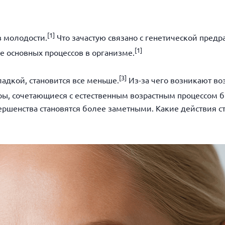
[1]
в молодости.
Что зачастую связано с генетической пред
[
1]
е основных процессов в организме.
[
3]
ладкой, становится все меньше.
Из-за чего возникают во
ы, сочетающиеся с естественным возрастным процессом б
ершенства становятся более заметными. Какие действия с