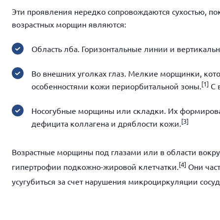
Эти проявления нередко сопровождаются сухостью, по
возрастных морщин являются:
Область лба. Горизонтальные линии и вертикал
Во внешних уголках глаз. Мелкие морщинки, кот
[
1]
особенностями кожи периорбитальной зоны.
С 
Носогубные морщины или складки. Их формирова
[
3]
дефицита коллагена и дряблости кожи.
Возрастные морщины под глазами или в области вокруг 
[
4]
гипертрофии подкожно-жировой клетчатки.
Они част
усугубиться за счет нарушения микроциркуляции сосуд