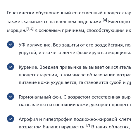
Генетически обусловленный естественный процесс ста
[
4]
также сказывается на внешнем виде кожи.
Ежегодно о
[
1,4]
морщин.
К основным причинам, способствующим их 
УФ излучение. Без защиты от его воздействия, 
упругой, из-за чего легче формируются морщины.
Курение. Вредная привычка вызывает окислитель
процесс старения, в том числе образование возр
питание кожи ухудшается, та становится сухой и 
Гормональный фон. С возрастом естественная выр
сказывается на состоянии кожи, ускоряет процес
Атрофия и гипертрофия подкожно-жировой клетч
[
7]
возрастом баланс нарушается.
В таких областях,