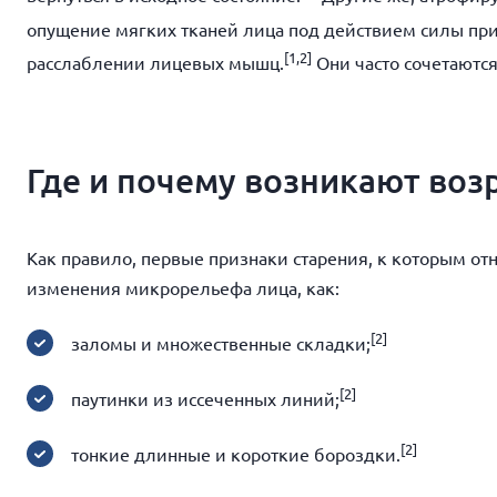
опущение мягких тканей лица под действием силы пр
[
1,2]
расслаблении лицевых мышц.
Они часто сочетаются
Где и почему возникают во
Как правило, первые признаки старения, к которым от
изменения микрорельефа лица, как:
[2]
заломы и множественные складки;
[2]
паутинки из иссеченных линий;
[2]
тонкие длинные и короткие бороздки.