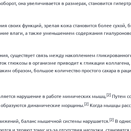
оборот, она увеличивается в размерах, становится гипер
ния своих функций, зрелая кожа становится более сухой, 
ние влаги, а также уменьшением содержания гиалуроново
ения, существует связь между накоплением гликированног
ок глюкозы в организме приводит к гликации коллагена, 
аким образом, большое количество простого сахара в рацио
[
2]
вляется нарушение в работе мимических мышц.
Путем со
[
2]
о образуются динамические морщины.
Когда мышцы рассл
[
2]
движений, баланс мышечной системы нарушается.
В одних
тся и теряют тонус из-за отсутствия нагрузки, становятс