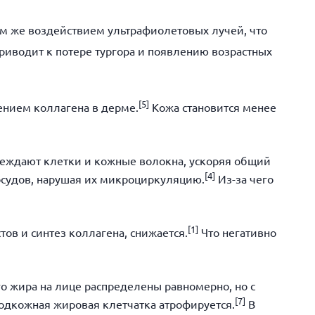
ем же воздействием ультрафиолетовых лучей, что
приводит к потере тургора и появлению возрастных
[
5]
ением коллагена в дерме.
Кожа становится менее
реждают клетки и кожные волокна, ускоряя общий
[
4]
осудов, нарушая их микроциркуляцию.
Из-за чего
[
1]
ов и синтез коллагена, снижается.
Что негативно
о жира на лице распределены равномерно, но с
[
7]
 подкожная жировая клетчатка атрофируется.
В