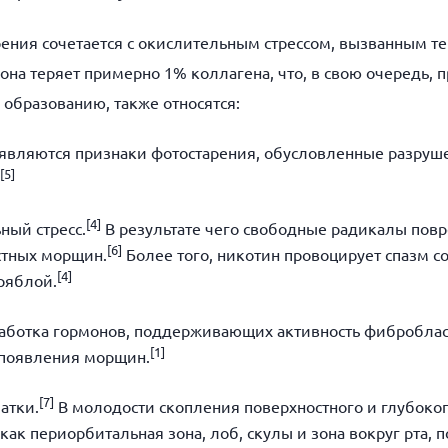
рения сочетается с окислительным стрессом, вызванным т
на теряет примерно 1% коллагена, что, в свою очередь, 
образованию, также относятся:
появляются признаки фотостарения, обусловленные разруш
[
5]
[
4]
ный стресс.
В результате чего свободные радикалы пов
[
6]
астных морщин.
Более того, никотин провоцирует спазм с
[
4]
дряблой.
аботка гормонов, поддерживающих активность фибробласт
[
1]
с появления морщин.
[
7]
атки.
В молодости скопления поверхностного и глубоког
 как периорбитальная зона, лоб, скулы и зона вокруг рта,