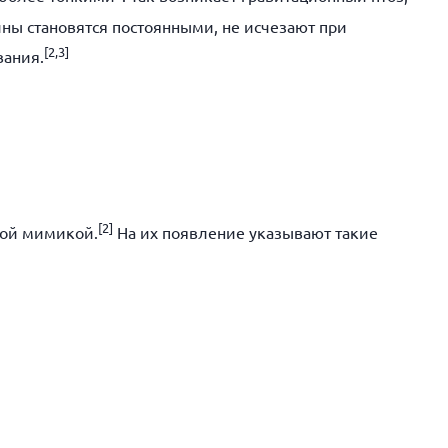
ы становятся постоянными, не исчезают при
[
2,3]
вания.
[
2]
ной мимикой.
На их появление указывают такие