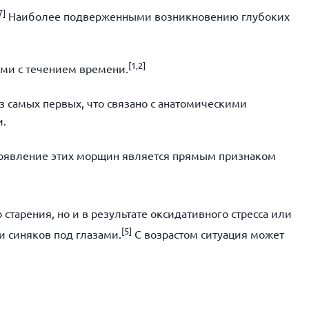
7]
Наиболее подверженными возникновению глубоких
[
1,2]
ми с течением времени.
 самых первых, что связано с анатомическими
и.
явление этих морщин является прямым признаком
старения, но и в результате оксидативного стресса или
[5]
и синяков под глазами.
С возрастом ситуация может