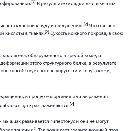
[
7]
трофированной.
В результате складки на стыке этих
[
2]
бывает склонной к зуду и шелушению.
Что связано с
[
2]
й кислоты в тканях.
Сухость кожного покрова, в свою
о коллагена, обнаруженного в зрелой коже, и
деформации этого структурного белка, в результате
не способствует потере упругости и тонуса кожи,
кращения, в процессе моргания или выражения
[
2]
абляются, те разглаживаются.
 мышцах развивается гипертонус и они не могут
2
я более тонкими
. Так возникает гравитационный птоз,