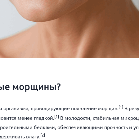
ные морщины?
[
1]
ия организма, провоцирующие появление морщин.
В резу
[
1]
новится менее гладкой.
В молодости, стабильная микроц
троительными белками, обеспечивающими прочность и упр
[
2]
держивать влагу.