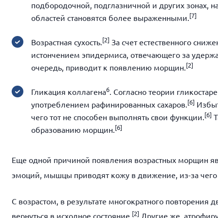
подбородочной, подглазничной и других зонах, на
[
7]
областей становятся более выраженными.
[
2]
Возрастная сухость.
За счет естественного сниже
истончением эпидермиса, отвечающего за удержа
[
2]
очередь, приводит к появлению морщин.
6
Гликация коллагена
. Согласно теории гликостар
[
6]
употреблением рафинированных сахаров.
Избыт
[
6]
чего тот не способен выполнять свои функции.
Т
[
6]
образованию морщин.
Еще одной причиной появления возрастных морщин я
эмоций, мышцы приводят кожу в движение, из-за чег
С возрастом, в результате многократного повторения 
[
2]
вернуться в исходное состояние.
Другие же, атрофирую