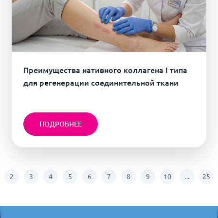
Преимущества нативного коллагена I типа
для регенерации соединительной ткани
ПОДРОБНЕЕ
2
3
4
5
6
7
8
9
10
...
25