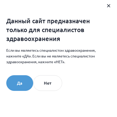
Где купить
Данный сайт предназначен
Специалистам
Главная
только для специалистов
Научные статьи и видео
здравоохранения
Инъекционная коллагенотерапия для интимного
Если вы являетесь специалистом здравоохранения,
омоложения: перспективы применения препарата
нажмите «ДА». Если вы не являетесь специалистом
Коллост в эстетической гинекологии
здравоохранения, нажмите «НЕТ».
08.06.2022
Да
Нет
Инъекционная
коллагенотерапия для
интимного омоложения: