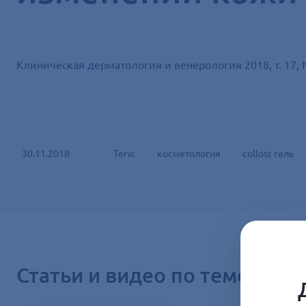
Клиническая дерматология и венерология 2018, т. 17,
30.11.2018
Теги:
косметология
collost гель
Статьи и видео по теме