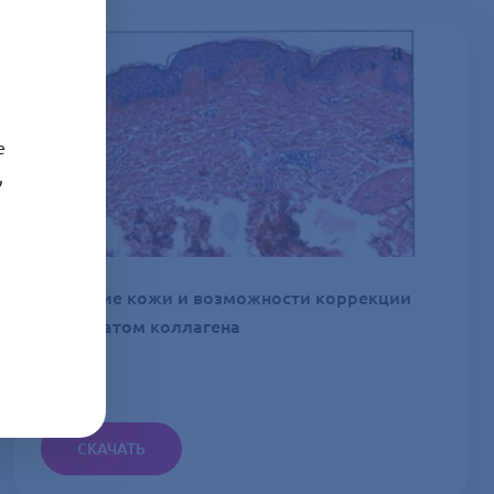
е
,
Старение кожи и возможности коррекции
препаратом коллагена
СКАЧАТЬ