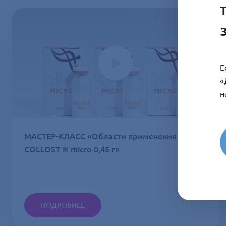
Е
«
н
МАСТЕР-КЛАСС «Области применения
COLLOST ® micro 0,45 г»
ПОДРОБНЕЕ