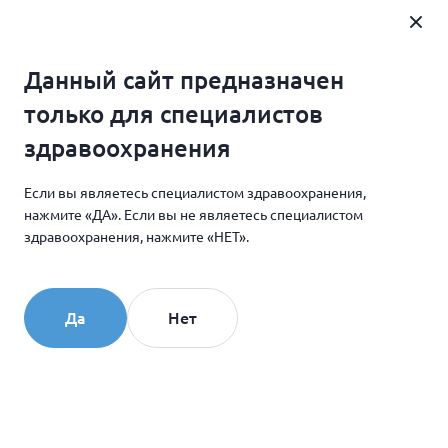
Где купить
Данный сайт предназначен
Специалистам
Главная
только для специалистов
Научные статьи и видео
здравоохранения
Омоложение кожи области шеи с помощью препарата
Если вы являетесь специалистом здравоохранения,
Collost® micro
нажмите «ДА». Если вы не являетесь специалистом
здравоохранения, нажмите «НЕТ».
09.11.2022
Омоложение кожи области
Да
Нет
шеи с помощью препарата
Collost® micro