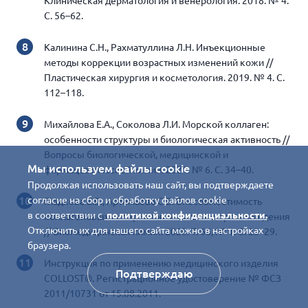
Клиническая дерматология и венерология. 2018. № 4.
С. 56–62.
Калинина С.Н., Рахматуллина Л.Н. Инъекционные
методы коррекции возрастных изменений кожи //
Пластическая хирургия и косметология. 2019. № 4. С.
112–118.
Михайлова Е.А., Соколова Л.И. Морской коллаген:
особенности структуры и биологическая активность //
Вопросы биологической, медицинской и
Мы используем файлы cookie
фармацевтической химии. 2021. № 6. С. 34–40.
Продолжая использовать наш сайт, вы подтверждаете
согласие на сбор и обработку файлов cookie
Гладкова Е.В., Артемьева С.Б. Биосовместимость
в соответствии с
политикой конфиденциальности.
коллагеновых материалов животного происхождения
Отключить их для нашего сайта можно в настройках
// Биомедицинская химия. 2020. Т. 66, № 1. С. 23–29.
браузера.
Инструкция по применению медицинского изделия
Подтверждаю
COLLOST®. Регистрационное удостоверение № ФСЗ
2011/10731 от 15.08.2011.