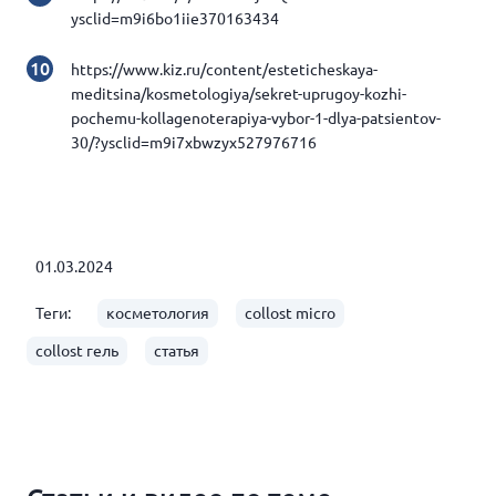
ysclid=m9i6bo1iie370163434
https://www.kiz.ru/content/esteticheskaya-
meditsina/kosmetologiya/sekret-uprugoy-kozhi-
pochemu-kollagenoterapiya-vybor-1-dlya-patsientov-
30/?ysclid=m9i7xbwzyx527976716
01.03.2024
Теги:
косметология
collost micro
collost гель
статья