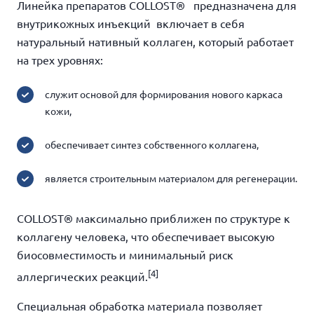
Линейка препаратов
COLLOST
®
предназначена
для
внутрикожных инъекций включает в себя
натуральный
нативный
коллаген, который
работает
на трех уровнях
:
служит основой для формирования нового каркаса
кожи,
обеспечивает синтез собственного коллагена,
является строительным материалом для регенерации.
СOLLOST
®
максимально приближен по структуре к
коллагену человека, что обеспечивает высокую
биосовместимость и минимальный риск
[4]
аллергических реакций.
Специальная обработка материала позволяет