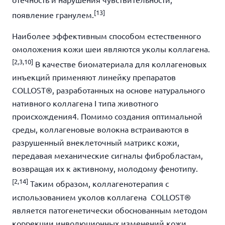
[
13]
появление гранулем.
Наиболее эффективным способом естественного
омоложения кожи шеи являются уколы коллагена.
[
2,3,10]
В качестве биоматериала для коллагеновых
инъекций применяют линейку препаратов
COLLOST
®
, разработанных на основе натурального
нативного коллагена I типа
животного
происхождения
4
. Помимо создания оптимальной
среды, коллагеновые волокна встраиваются в
разрушенный внеклеточный матрикс кожи,
передавая механические сигналы фибробластам,
возвращая их к активному, молодому фенотипу.
[
2,14]
Таким образом, коллагенотерапия с
использованием уколов коллагена COLLOST
®
является патогенетически обоснованным методом
коррекции инволюционных изменений кожи,