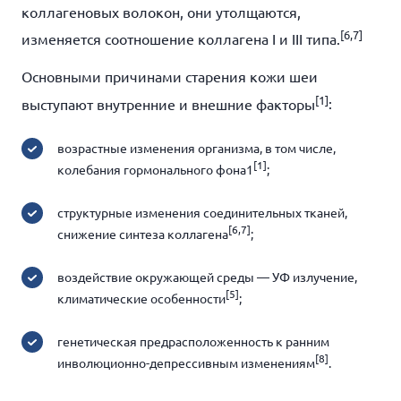
коллагеновых волокон, они утолщаются,
[6,7]
изменяется соотношение коллагена I и III типа.
Основными причинами старения кожи шеи
[1]
выступают внутренние и внешние факторы
:
возрастные изменения организма, в том числе,
[1]
колебания гормонального фона
1
;
структурные изменения соединительных тканей,
[6,7]
снижение синтеза коллагена
;
воздействие окружающей среды — УФ излучение,
[5]
климатические особенности
;
генетическая предрасположенность к ранним
[8]
инволюционно-депрессивным изменениям
.