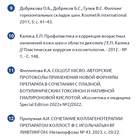
Добрякова О.Б., Добряков Б.С., Гулев В.С. Филлинг
горизонтальных складок шеи. Kosmetik international
2011; 5: с. 41–43.
Калика, Е.П. Профилактика и коррекция возрастных
изменений кожи шеи и области декольте / Е.П. Калика
// Пластическая хирургия и косметология. - 2012. - №
1. - С. 148.
Филлипова К.А. COLLOST MICRO. АВТОРСКИЕ
ПРОТОКОЛЫ ПРИМЕНЕНИЯ НОВОЙ ФОРМУЛЫ
ПРЕПАРАТА В СОЧЕТАНИИ С ПЛАЗМОЙ,
БОТУЛИНИЧЕСКИМ ТОКСИНОМ И НАТИВНОЙ
ГИАЛУРОНОВОЙ КИСЛОТОЙ. «Косметика и медицина
Special Edition 2022» №2/2022.
Прилучная А.И. СОЧЕТАНИЕ КОЛЛАГЕНОТЕРАПИИ
ПРЕПАРАТОМ КОЛЛОСТ ® С ИГОЛЬЧАТЫМ RF
ЛИФТИНГОМ. Метаморфозы № 43. 2023. с. 20-22.