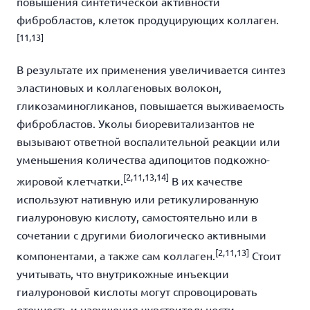
повышения синтетической активности
фибробластов, клеток продуцирующих коллаген.
[
11,13]
В результате их применения увеличивается синтез
эластиновых и коллагеновых волокон,
гликозаминогликанов, повышается выживаемость
фибробластов. Уколы биоревитализантов не
вызывают ответной воспалительной реакции или
уменьшения количества адипоцитов подкожно-
[
2,11,13,14]
жировой клетчатки.
В их качестве
используют нативную или ретикулированную
гиалуроновую кислоту, самостоятельно или в
сочетании с другими биологическо активными
[
2,11,13]
компонентами, а также сам коллаген.
Стоит
учитывать, что внутрикожные инъекции
гиалуроновой кислоты могут спровоцировать
отечность и нарушения чувствительности,