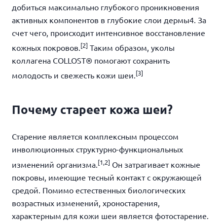
добиться максимально глубокого проникновения
активных компонентов в глубокие слои дермы
4
. За
счет чего, происходит интенсивное восстановление
[2]
кожных покровов.
Таким образом, уколы
коллагена СOLLOST
®
помогают
сохранить
[3]
молодость и свежесть кожи шеи.
Почему стареет кожа шеи?
Старение является комплексным процессом
инволюционных структурно-функциональных
[1,2]
изменений организма.
Он затрагивает кожные
покровы, имеющие тесный контакт с окружающей
средой. Помимо естественных биологических
возрастных изменений, хроностарения,
характерным для кожи шеи является фотостарение.