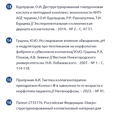
Бурлуцкая, О.И. Деструктурированная гиалуроновая
кислота и пептидный комплекс: возможности ANTI-
AGE терапии / О.И. Бурлуцкая, Р.Р. Рахматуллин, Т.И.
Бурцева // Экспериментальная и клиническая
дермато-косметология. - 2014. - № 2. - С. 47-51.
Гущина, Ю.Ю. Исследование влияния обводнения, pH
и модуляторов про-теогликанов на морфологию
фибрилл и субволокон коллагена/ Ю.Ю. Гущина, Р.А.
Плохов, А.В. Зевеке // Вестник Нижегородского
университета им. Н.И. Лобачевского. - 2007. - № 1. - С.
114-118.
Прилучная А.И. Тактика коллагенотерапии
препаратами Коллост ® в зависимости от возраста и
морфотипа пациента // Метаморфозы. – 2023. – № 41.
Патент 2735176. Российская Федерация. Микро-
структуризированный коллагеновый материал для