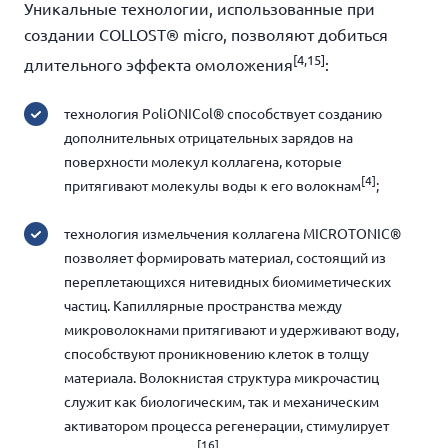
Уникальные технологии, использованные при
создании COLLOST
®
micro
, позволяют добиться
[
4,15]
длительного эффекта омоложения
:
технология PoliONICol
®
способствует созданию
дополнительных отрицательных зарядов на
поверхности молекул коллагена, которые
[4]
притягивают молекулы воды к его волокнам
;
технология измельчения коллагена MICROTONIC
®
позволяет формировать материал, состоящий из
переплетающихся нитевидных биомиметических
частиц. Капиллярные пространства между
микроволокнами притягивают и удерживают воду,
способствуют проникновению клеток в толщу
материала. Волокнистая структура микрочастиц
служит как биологическим, так и механическим
активатором процесса регенерации, стимулирует
[16]