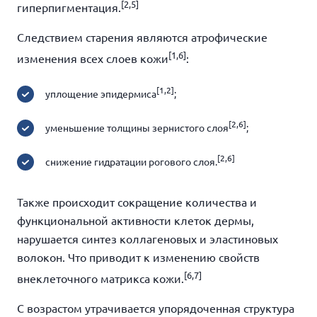
[2,5]
гиперпигментация.
Следствием старения являются атрофические
[1,6]
изменения всех слоев кожи
:
[1,2]
уплощение эпидермиса
;
[2,6]
уменьшение толщины зернистого слоя
;
[2,6]
снижение гидратации рогового слоя.
Также происходит сокращение количества и
функциональной активности клеток дермы,
нарушается синтез коллагеновых и эластиновых
волокон. Что приводит к изменению свойств
[6,7]
внеклеточного матрикса кожи.
С возрастом утрачивается упорядоченная структура