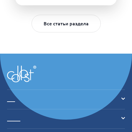
Все статьи раздела
___
Главная
_____
О продукте
Где купить?