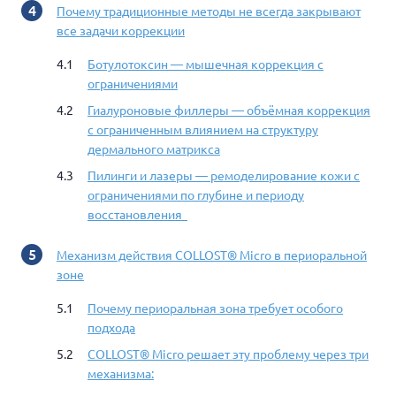
Почему традиционные методы не всегда закрывают
все задачи коррекции
Ботулотоксин — мышечная коррекция с
ограничениями
Гиалуроновые филлеры — объёмная коррекция
с ограниченным влиянием на структуру
дермального матрикса
Пилинги и лазеры — ремоделирование кожи с
ограничениями по глубине и периоду
восстановления
Механизм действия COLLOST® Micro в периоральной
зоне
Почему периоральная зона требует особого
подхода
COLLOST® Micro решает эту проблему через три
механизма: