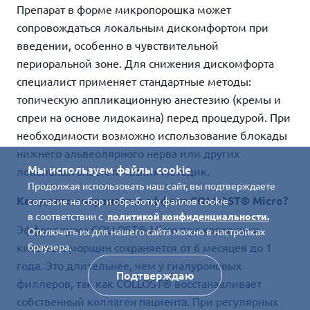
Препарат в форме микропорошка может
сопровождаться локальным дискомфортом при
введении, особенно в чувствительной
периоральной зоне. Для снижения дискомфорта
специалист применяет стандартные методы:
топическую аппликационную анестезию (кремы и
спреи на основе лидокаина) перед процедурой. При
необходимости возможно использование блокады
нижнего альвеолярного нерва или других
Мы используем файлы cookie
локальных анестетических методик.
Продолжая использовать наш сайт, вы подтверждаете
Как долго сохраняется эффект COLLOST® Micro?
согласие на сбор и обработку файлов cookie
в соответствии с
политикой конфиденциальности.
Эффект курса COLLOST® Micro при коррекции
Отключить их для нашего сайта можно в настройках
кисетных морщин сохраняется от 6 месяцев до 1
браузера.
года. Это длительнее, чем у гиалуроновых
Подтверждаю
филлеров, так как COLLOST® восстанавливает
собственный коллаген пациента. При регулярных