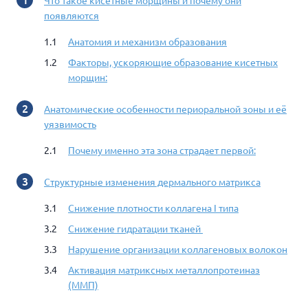
Что такое кисетные морщины и почему они
появляются
Анатомия и механизм образования
Факторы, ускоряющие образование кисетных
морщин:
Анатомические особенности периоральной зоны и её
уязвимость
Почему именно эта зона страдает первой:
Структурные изменения дермального матрикса
Снижение плотности коллагена I типа
Снижение гидратации тканей
Нарушение организации коллагеновых волокон
Активация матриксных металлопротеиназ
(ММП)