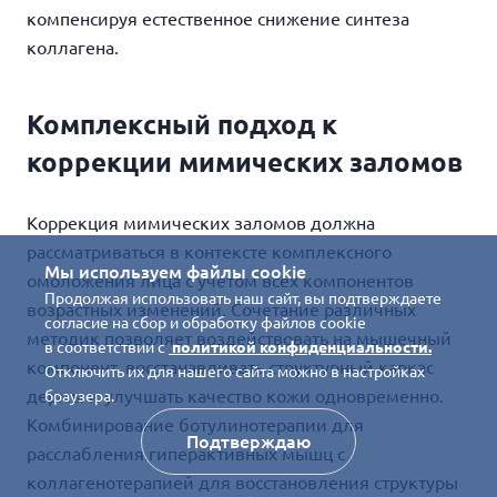
компенсируя естественное снижение синтеза
коллагена.
Комплексный подход к
коррекции мимических заломов
Коррекция мимических заломов должна
рассматриваться в контексте комплексного
Мы используем файлы cookie
омоложения лица с учетом всех компонентов
Продолжая использовать наш сайт, вы подтверждаете
возрастных изменений. Сочетание различных
согласие на сбор и обработку файлов cookie
методик позволяет воздействовать на мышечный
в соответствии с
политикой конфиденциальности.
компонент, восстанавливать структурный каркас
Отключить их для нашего сайта можно в настройках
дермы и улучшать качество кожи одновременно.
браузера.
Комбинирование ботулинотерапии для
Подтверждаю
расслабления гиперактивных мышц с
коллагенотерапией для восстановления структуры