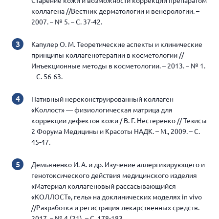
Старение кожи и возможности коррекции препаратом
коллагена //Вестник дерматологии и венерологии. –
2007. – № 5. – С. 37-42.
Капулер О. М. Теоретические аспекты и клинические
принципы коллагенотерапии в косметологии //
Инъекционные методы в косметологии. – 2013. – № 1.
– С. 56-63.
Нативный нереконструированный коллаген
«Коллост» — физиологическая матрица для
коррекции дефектов кожи / В. Г. Нестеренко // Тезисы
2 Форума Медицины и Красоты НАДК. – М., 2009. – С.
45-47.
Демьяненко И. А. и др. Изучение аллергизирующего и
генотоксического действия медицинского изделия
«Материал коллагеновый рассасывающийся
«КОЛЛОСТ», гель» на доклинических моделях in vivo
//Разработка и регистрация лекарственных средств. –
2017. – № 4 (21). – С. 178-183.