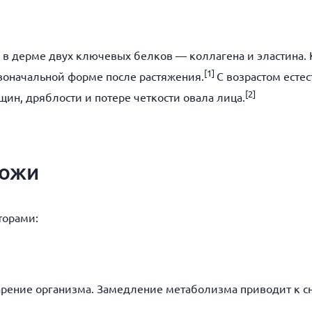
?
 в дерме двух ключевых белков — коллагена и эластина. К
[1]
рвоначальной форме после растяжения.
С возрастом есте
[2]
щин, дряблости и потере четкости овала лица.
кожи
торами:
тарение организма. Замедление метаболизма приводит к 