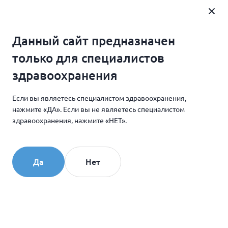
Где купить
Данный сайт предназначен
Главная
Новости и мероприятия
только для специалистов
09 июня COLLOST® участвует в конференции БСС для
здравоохранения
дерматологов и косметологов в Самаре
Если вы являетесь специалистом здравоохранения,
нажмите «ДА». Если вы не являетесь специалистом
26.05.2026
здравоохранения, нажмите «НЕТ».
09 июня COLLOST®
участвует в конференции
Да
Нет
БСС для дерматологов и
косметологов в Самаре
09 июня в Самаре пройдет научная конференция