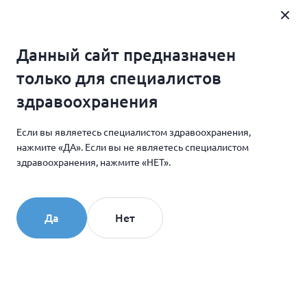
Где купить
Данный сайт предназначен
Главная
Новости и мероприятия
только для специалистов
15 сентября КОЛЛОСТ будет представлен на форуме
здравоохранения
«Эстетическая медицина будущего. Тренды 2020»
Если вы являетесь специалистом здравоохранения,
нажмите «ДА». Если вы не являетесь специалистом
10.09.2020
здравоохранения, нажмите «НЕТ».
15 сентября КОЛЛОСТ
будет представлен
Да
Нет
на форуме «Эстетическая
медицина будущего.
Тренды 2020»