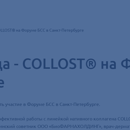
COLLOST® на Форуме БСС в Санкт-Петербурге
да - COLLOST® на 
е
ь участие в Форуме БСС в Санкт-Петербурге.
фективной работы с линейкой нативного коллагена COLLO
ицинский советник ООО «БиоФАРМАХОЛДИНГ», врач-дермато