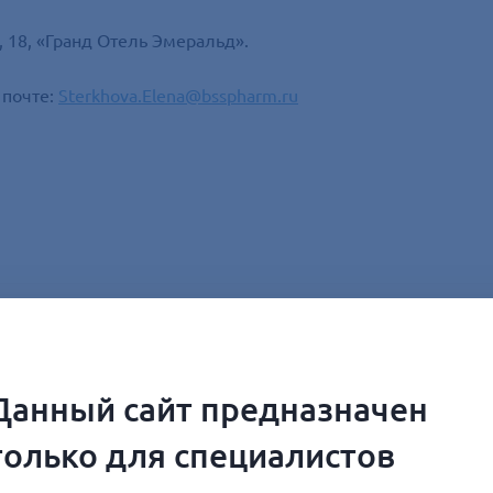
, 18, «Гранд Отель Эмеральд».
 почте:
Sterkhova.Elena@bsspharm.ru
Данный сайт предназначен
только для специалистов