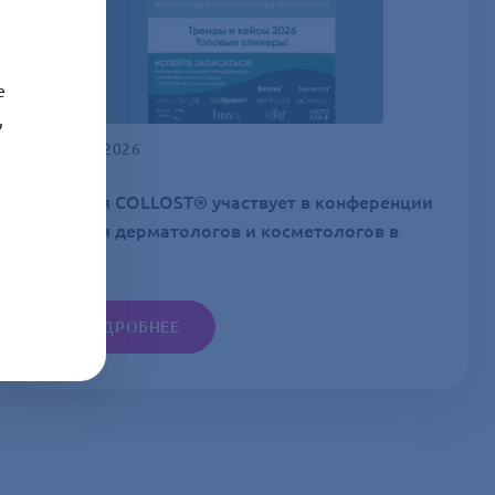
е
,
26 МАЯ 2026
09 июня COLLOST® участвует в конференции
БСС для дерматологов и косметологов в
Самаре
ПОДРОБНЕЕ