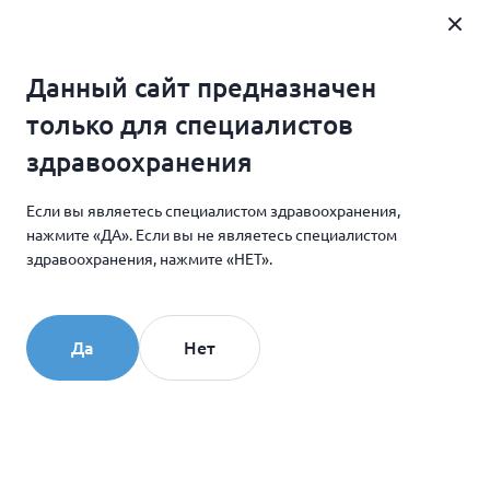
Где купить
Данный сайт предназначен
Главная
Новости и мероприятия
только для специалистов
28-29 апреля 2025 года - «Дальневосточная
здравоохранения
конференция по эстетической медицине» во
Владивостоке
Если вы являетесь специалистом здравоохранения,
нажмите «ДА». Если вы не являетесь специалистом
здравоохранения, нажмите «НЕТ».
10.04.2025
28-29 апреля 2025 года -
«Дальневосточная
Да
Нет
конференция по
эстетической медицине»
во Владивостоке