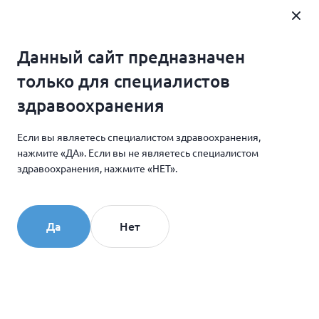
Где купить
Данный сайт предназначен
Главная
Новости и мероприятия
только для специалистов
6–7 сентября 2017 г. состоится Всероссийская научно-
здравоохранения
практическая конференция «Актуальные проблемы
эндокринологии»
Если вы являетесь специалистом здравоохранения,
нажмите «ДА». Если вы не являетесь специалистом
здравоохранения, нажмите «НЕТ».
28.08.2017
6–7 сентября 2017 г.
состоится Всероссийская
Да
Нет
научно-практическая
конференция
«Актуальные проблемы