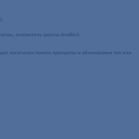
S;
натом, основатель школы AnaBioS.
ие логически понять принципы и обоснования тех или