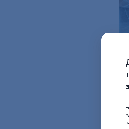
Е
«
н