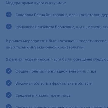
Модераторами курса выступили:
Соколова Елена Викторовна, врач косметолог, де
Манашева Елизавета Борисовна, к.м.н., пластичес
В рамках мероприятия были освещены теоретические,
иных техник инъекционной косметологии.
В рамках теоретической части были освещены следую
Общие понятия прикладной анатомии лица
Височная область и фронтальные области
Средняя и нижняя трети лица
Связочный аппарат лицевой маски – ключевой ас