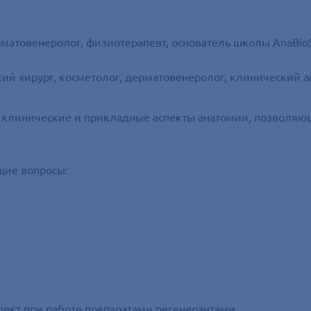
рматовенеролог, физиотерапевт, основатель школы AnaBio
кий хирург, косметолог, дерматовенеролог, клинический а
 клинические и прикладные аспекты анатомии, позволяющ
щие вопросы:
пект при работе препаратами регенерантами