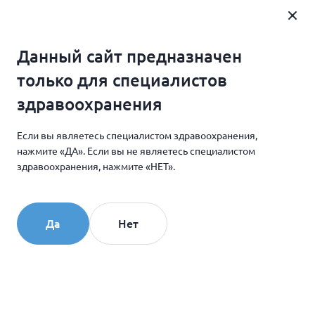
Где купить
Данный сайт предназначен
Главная
Новости и мероприятия
только для специалистов
COLLOST® на МАСТЕР-КЛАССЕ ПО ПРИКЛАДНОЙ
здравоохранения
АНАТОМИИ ЛИЦА
Если вы являетесь специалистом здравоохранения,
нажмите «ДА». Если вы не являетесь специалистом
08.12.2023
здравоохранения, нажмите «НЕТ».
COLLOST® на МАСТЕР-
КЛАССЕ ПО ПРИКЛАДНОЙ
Да
Нет
АНАТОМИИ ЛИЦА
25 ноября 2023 года COLLOST принял участие в
закрытом мастер-классе по прикладной анатомии
лица с отработкой практических навыков и