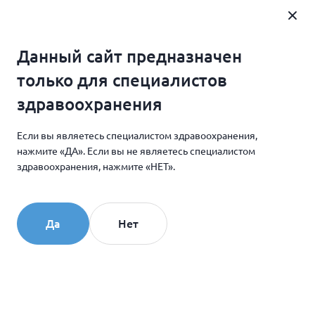
Где купить
Данный сайт предназначен
Главная
Новости и мероприятия
только для специалистов
Коллагеновый комплекс КОЛЛОСТ на конференции
здравоохранения
День Beauty Expert
Если вы являетесь специалистом здравоохранения,
нажмите «ДА». Если вы не являетесь специалистом
16.10.2017
здравоохранения, нажмите «НЕТ».
Коллагеновый комплекс
КОЛЛОСТ на конференции
Да
Нет
День Beauty Expert
24 октября 2017г. состоится XV Международная
научно-практическая конференция «ДЕНЬ BEAUTY
EXPERT». На конференции с докладом