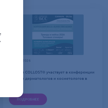
е
,
26 МАЯ 2026
09 июня COLLOST® участвует в конференции
БСС для дерматологов и косметологов в
Самаре
ПОДРОБНЕЕ