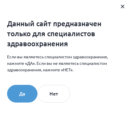
Где купить
Данный сайт предназначен
Главная
Новости и мероприятия
только для специалистов
Мастер-классы по «Коллосту» на конгрессе
здравоохранения
«Актуальные вопросы косметологии» в Сочи
Если вы являетесь специалистом здравоохранения,
нажмите «ДА». Если вы не являетесь специалистом
13.08.2019
здравоохранения, нажмите «НЕТ».
Мастер-классы
по «Коллосту»
Да
Нет
на конгрессе «Актуальные
вопросы косметологии»
в Сочи