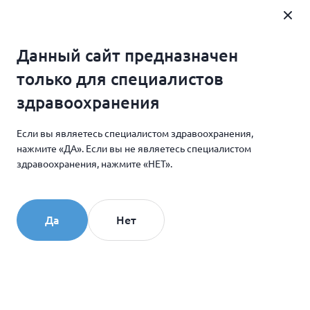
Где купить
Данный сайт предназначен
Главная
Новости и мероприятия
только для специалистов
НОВИНКА!!! Процедурный и постпроцедурный спреи
здравоохранения
КОЛЛОСТ
Если вы являетесь специалистом здравоохранения,
нажмите «ДА». Если вы не являетесь специалистом
26.01.2021
здравоохранения, нажмите «НЕТ».
НОВИНКА!!! Процедурный
и постпроцедурный спреи
Да
Нет
КОЛЛОСТ
Уважаемые партнеры!
Мы рады представить Вам наши новинки в линейке