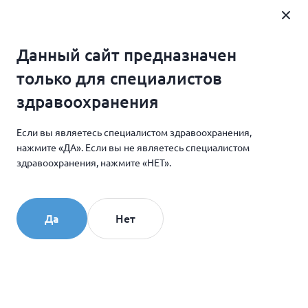
Где купить
Данный сайт предназначен
Главная
Новости и мероприятия
только для специалистов
Новость недели
здравоохранения
Если вы являетесь специалистом здравоохранения,
04.10.2013
нажмите «ДА». Если вы не являетесь специалистом
Новость недели
здравоохранения, нажмите «НЕТ».
Несмотря на то, что Мишель Пфайффер давно
уже не предлагают играть роковых
Да
Нет
обольстительниц, она по-прежнему считает себя
красивой и молодой. Секрет ее уверенности
в себе очень прост — по совету дерматолога
звезда избавилась от зеркал.