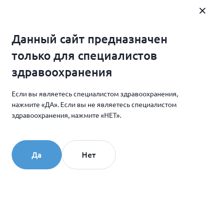
Где купить
Данный сайт предназначен
Главная
Новости и мероприятия
только для специалистов
Расписание обучающих мероприятий для врачей–
здравоохранения
косметологов на май 2023
Если вы являетесь специалистом здравоохранения,
нажмите «ДА». Если вы не являетесь специалистом
24.04.2023
здравоохранения, нажмите «НЕТ».
Расписание обучающих
мероприятий для врачей–
Да
Нет
косметологов на май 2023
16.05.2023 – Санкт-Петербург (БСС)
Тема: «Коллекция препаратов Collost. Collost MICRO-
новая формула проверенного временем. Методики