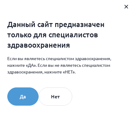
Где купить
Данный сайт предназначен
Главная
Новости и мероприятия
только для специалистов
Сахар вызывает морщины
здравоохранения
Если вы являетесь специалистом здравоохранения,
07.08.2014
нажмите «ДА». Если вы не являетесь специалистом
Сахар вызывает морщины
здравоохранения, нажмите «НЕТ».
Да
Нет
Плохой день для некоторых из нас означает
успокоение при помощи мороженого или чего-
нибудь сладкого. Но это может сделать ваш плохой