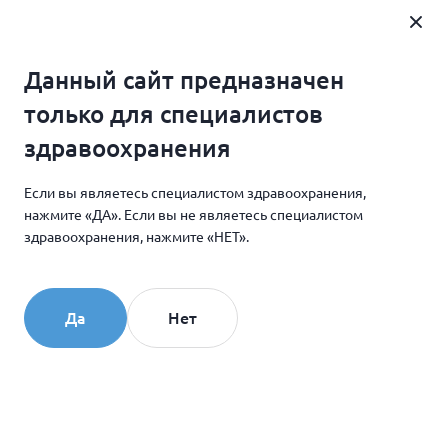
Где купить
Данный сайт предназначен
Главная
Новости и мероприятия
только для специалистов
Семинар по применению коллагенового комплекса
здравоохранения
КОЛЛОСТ в Казани
Если вы являетесь специалистом здравоохранения,
нажмите «ДА». Если вы не являетесь специалистом
16.11.2017
здравоохранения, нажмите «НЕТ».
Семинар по применению
коллагенового комплекса
Да
Нет
КОЛЛОСТ в Казани
КОЛЛОСТ считается инновационным препаратом
на рынке косметологии как один из эффективных
средств безоперационного метода омоложения.