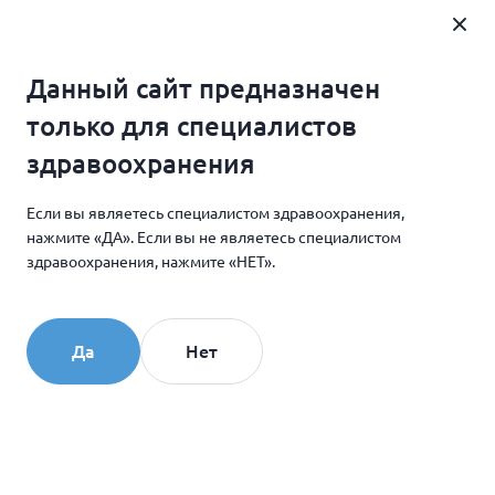
Где купить
Данный сайт предназначен
Главная
Новости и мероприятия
только для специалистов
Создание фармацевтического кластера в Обнинске
здравоохранения
Если вы являетесь специалистом здравоохранения,
14.09.2010
нажмите «ДА». Если вы не являетесь специалистом
Создание
здравоохранения, нажмите «НЕТ».
фармацевтического
кластера в Обнинске
Да
Нет
20 век стал революционным в сфере косметологии.
Поэтому Международный комитет эстетики
и косметологии СИДЕСКО проявил инициативу
создания Международного дня красоты