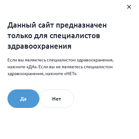
Где купить
Данный сайт предназначен
Главная
Продукция для косметологии
только для специалистов
Гель КОЛЛОСТ® 7%
здравоохранения
Если вы являетесь специалистом здравоохранения,
нажмите «ДА». Если вы не являетесь специалистом
Гель КОЛЛОСТ® 7%
здравоохранения, нажмите «НЕТ».
Международное
название:
Да
Нет
Collost gel 7%
О продукте:
КОЛЛОСТ® гель ‒ медицинское изделие,