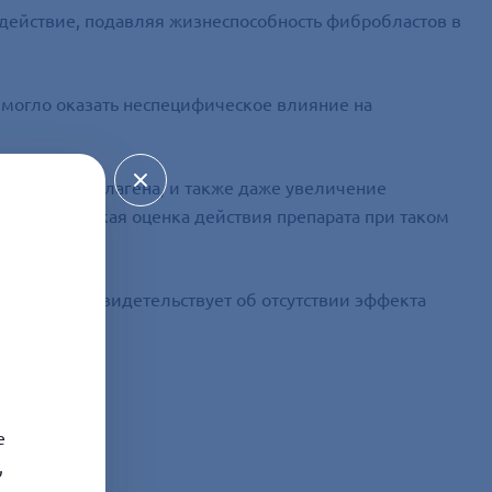
 действие, подавляя жизнеспособность фибробластов в
могло оказать неспецифическое влияние на
жания проколлагена, и также даже увеличение
му клиническая оценка действия препарата при таком
ролем, что свидетельствует об отсутствии эффекта
е
,