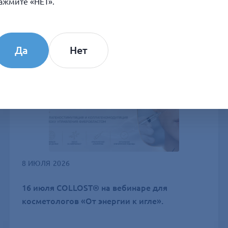
ажмите «НЕТ».
Да
Нет
8 ИЮЛЯ 2026
16 июля COLLOST® на вебинаре для
косметологов «От энергии к игле».