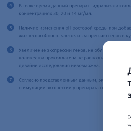
В то же время данный препарат гидрализата колл
концентрациях 30, 20 и 14 мг/мл.
Наличие изменения pH ростовой среды при добав
жизнеспособность клеток и экспрессию генов в ку
Увеличение экспрессии генов, не обязательно бу
количества проколлагена не равнозначно увеличе
дизайне исследования невозможна.
Согласно представленным данным, экспрессия ген
стимуляции экспрессии у препарата гидролизата 
Е
«