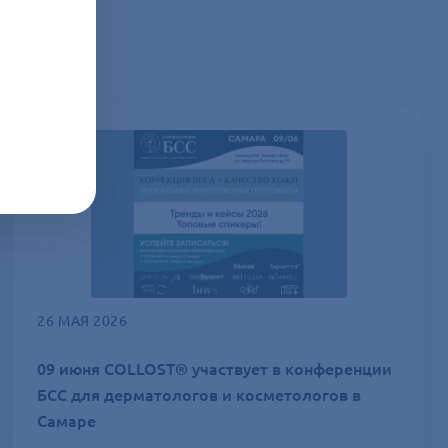
26 МАЯ 2026
09 июня COLLOST® участвует в конференции
БСС для дерматологов и косметологов в
Самаре