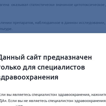
агена оказывал статистически значимое цитотоксическое
лении препаратов, наблюдаемое в данном исследовании, 
льтуре.
дет свидетельствовать о равнозначном увеличении содер
нию количества и качества коллагеновых волокон, поэто
Данный сайт предназначен
ов коллагена первого типа снижалась по сравнению с конт
только для специалистов
коллагена.
здравоохранения
сли вы являетесь специалистом здравоохранения, нажмит
ДА». Если вы не являетесь специалистом здравоохранения