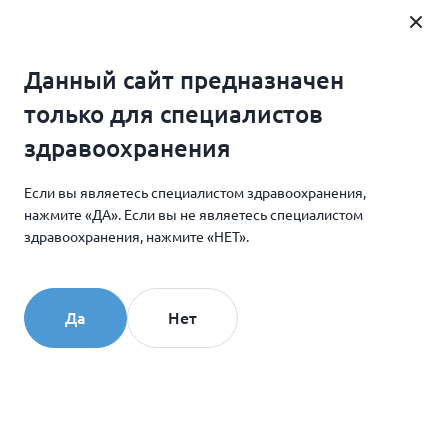
Где купить
Данный сайт предназначен
Главная
Обучение
только для специалистов
График обучающих мероприятий COLLOST® для
здравоохранения
врачей-косметологов на июнь 2026
Если вы являетесь специалистом здравоохранения,
нажмите «ДА». Если вы не являетесь специалистом
25.05.2026
здравоохранения, нажмите «НЕТ».
График обучающих
мероприятий COLLOST®
Да
Нет
для врачей-косметологов
на июнь 2026
Расписание: