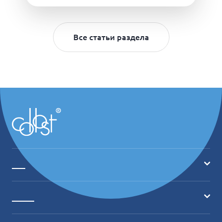
Все статьи раздела
___
Главная
_____
О продукте
Где купить?