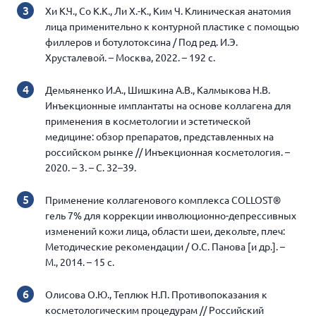
Хи К.Ч., Со К.К., Ли Х.-К., Ким Ч. Клиническая анатомия
лица применительно к контурной пластике с помощью
филлеров и ботулотоксина / Под ред. И.Э.
Хрусталевой. – Москва, 2022. – 192 с.
Демьяненко И.А., Шишкина А.В., Калмыкова Н.В.
Инъекционные имплантаты на основе коллагена для
применения в косметологии и эстетической
медицине: обзор препаратов, представленных на
российском рынке // Инъекционная косметология. –
2020. – 3. – С. 32–39.
Применение коллагенового комплекса COLLOST®
гель 7% для коррекции инволюционно-депрессивных
изменений кожи лица, области шеи, декольте, плеч:
Методические рекомендации / О.С. Панова [и др.]. –
М., 2014. – 15 с.
Олисова О.Ю., Теплюк Н.П. Противопоказания к
косметологическим процедурам // Российский