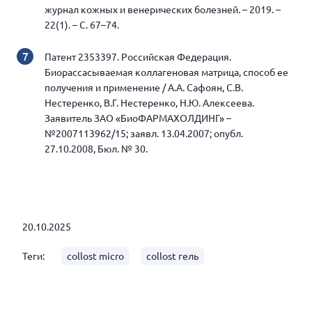
журнал кожных и венерических болезней. – 2019. –
22(1). – С. 67–74.
Патент 2353397. Российская Федерация.
Биорассасываемая коллагеновая матрица, способ ее
получения и применение / А.А. Сафоян, С.В.
Нестеренко, В.Г. Нестеренко, Н.Ю. Алексеева.
Заявитель ЗАО «БиоФАРМАХОЛДИНГ» –
№2007113962/15; заявл. 13.04.2007; опубл.
27.10.2008, Бюл. № 30.
20.10.2025
Теги:
collost micro
collost гель